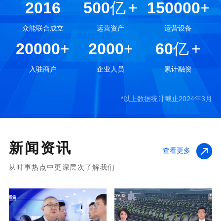
2016
500
亿
+
150000
+
众能联合成立
运营资产
运营设备
20000
+
2000
+
60
亿
+
入驻商户
企业人员
累计融资
*以上数据统计截止2024年3月
新闻资讯
查看更多
从时事热点中更深层次了解我们